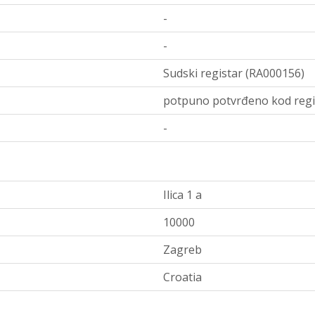
-
-
Sudski registar (RA000156)
potpuno potvrđeno kod regi
-
Ilica 1 a
10000
Zagreb
Croatia