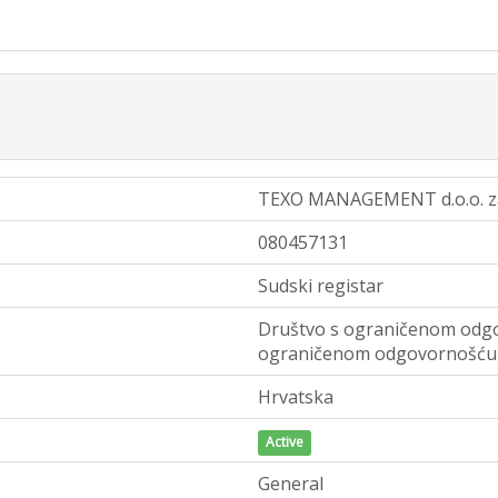
TEXO MANAGEMENT d.o.o. z
080457131
Sudski registar
Društvo s ograničenom odgo
ograničenom odgovornošću
Hrvatska
Active
General