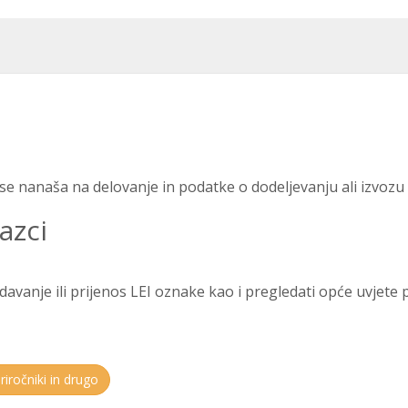
e nanaša na delovanje in podatke o dodeljevanju ali izvozu s
azci
vanje ili prijenos LEI oznake kao i pregledati opće uvjete po
riročniki in drugo