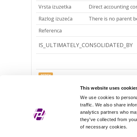
Vrsta izuzetka
Direct accounting co
Razlog izuzeća
There is no parent be
Referenca
IS_ULTIMATELY_CONSOLIDATED_BY
REPEX
Vrsta izuzetka
Ultimate accounting 
This website uses cookie
We use cookies to personal
Razlog izuzeća
There is no parent be
traffic. We also share info
Referenca
analytics partners who may
they’ve collected from your
of necessary cookies.