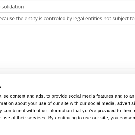
nsolidation
cause the entity is controled by legal entities not subject t
consolidation
s
ise content and ads, to provide social media features and to an
cause the entity is controled by legal entities not subject t
rmation about your use of our site with our social media, advertis
 combine it with other information that you’ve provided to them o
 use of their services. By continuing to use our site, you consen