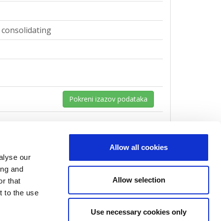
o consolidating
Pokreni izazov podataka
Allow all cookies
alyse our
o consolidating
ing and
Allow selection
r that
t to the use
Use necessary cookies only