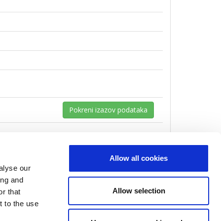
Pokreni izazov podataka
Allow all cookies
alyse our
ing and
Allow selection
r that
t to the use