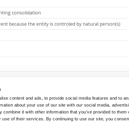
nting consolidation
ent because the entity is controled by natural person(s)
nting consolidation
s
ise content and ads, to provide social media features and to an
ent because the entity is controled by natural person(s)
rmation about your use of our site with our social media, advertis
 combine it with other information that you’ve provided to them o
 use of their services. By continuing to use our site, you consen