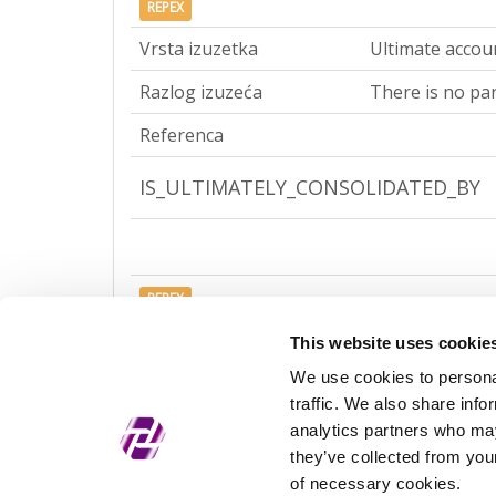
REPEX
Vrsta izuzetka
Ultimate accou
Razlog izuzeća
There is no par
Referenca
IS_ULTIMATELY_CONSOLIDATED_BY
REPEX
Vrsta izuzetka
Ultimate accou
This website uses cookie
We use cookies to personal
Razlog izuzeća
There is no par
traffic. We also share info
Referenca
analytics partners who may
they’ve collected from your
of necessary cookies.