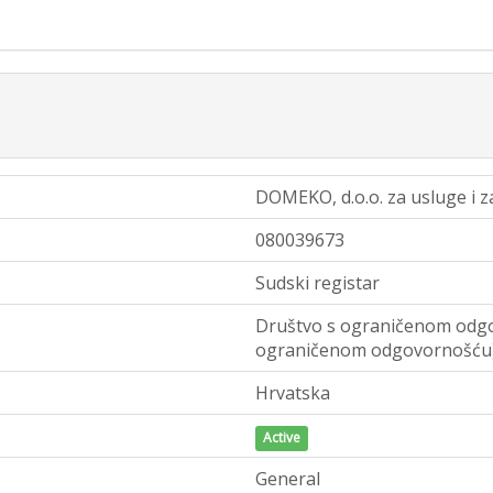
DOMEKO, d.o.o. za usluge i 
080039673
Sudski registar
Društvo s ograničenom odgo
ograničenom odgovornošću
Hrvatska
Active
General