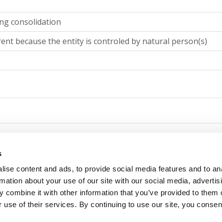
ing consolidation
ent because the entity is controled by natural person(s)
nting consolidation
s
ise content and ads, to provide social media features and to an
ent because the entity is controled by natural person(s)
rmation about your use of our site with our social media, advertis
 combine it with other information that you’ve provided to them o
 use of their services. By continuing to use our site, you consen