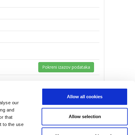
Pokreni izazov podataka
Allow all cookies
alyse our
ing and
Allow selection
r that
t to the use