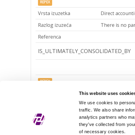
REPEX
Vrsta izuzetka
Direct account
Razlog izuzeća
There is no par
Referenca
IS_ULTIMATELY_CONSOLIDATED_BY
REPEX
Vrsta izuzetka
Ultimate accou
This website uses cookie
We use cookies to personal
Razlog izuzeća
There is no par
traffic. We also share info
Referenca
analytics partners who may
they’ve collected from your
of necessary cookies.