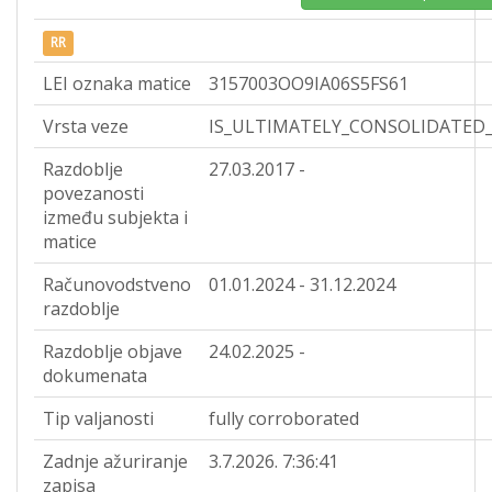
RR
LEI oznaka matice
3157003OO9IA06S5FS61
Vrsta veze
IS_ULTIMATELY_CONSOLIDATED
Razdoblje
27.03.2017 -
povezanosti
između subjekta i
matice
Računovodstveno
01.01.2024 - 31.12.2024
razdoblje
Razdoblje objave
24.02.2025 -
dokumenata
Tip valjanosti
fully corroborated
Zadnje ažuriranje
3.7.2026. 7:36:41
zapisa