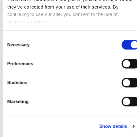
they’ve collected from your use of their services. By
Adresa
Ante Starčevića 26D
continuing to use our site, you consent to the use of
necessary cookies.
Poštanski broj
53220
Grad
Otočac
Consent
Necessary
Selection
Država
Croatia
Adresa sjedišta subjekta
Preferences
Adresa
Ante Starčevića 26D
Statistics
Poštanski broj
53220
Marketing
Grad
Otočac
Država
Croatia
Show details