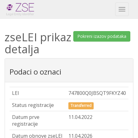
Toggl
naviga
zseLEI prikaz
Pokreni izazov podataka
detalja
Podaci o oznaci
LEI
747800Q0JBSQT9FKYZ40
Status registracije
Transferred
Datum prve
11.04.2022
registracije
Datum obnove zseLEI
11.04.2026