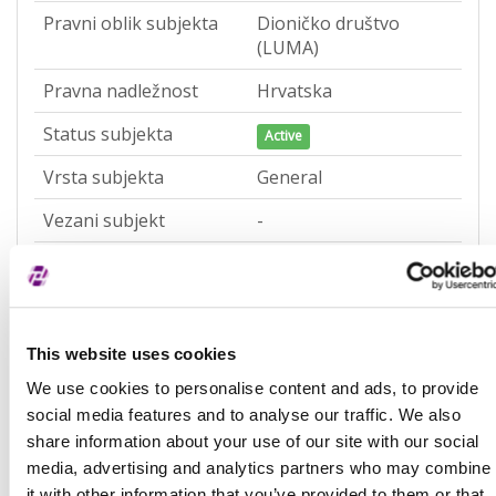
Pravni oblik subjekta
Dioničko društvo
(LUMA)
Pravna nadležnost
Hrvatska
Status subjekta
Active
Vrsta subjekta
General
Vezani subjekt
-
LEI vezanog subjekta
-
Potvrđeno kod
Sudski registar
(RA000156)
This website uses cookies
Tip valjanosti
potpuno potvrđeno
We use cookies to personalise content and ads, to provide
kod registra
social media features and to analyse our traffic. We also
Datum isteka subjekta
-
share information about your use of our site with our social
media, advertising and analytics partners who may combine
Adresa pravnog oblika
it with other information that you’ve provided to them or that