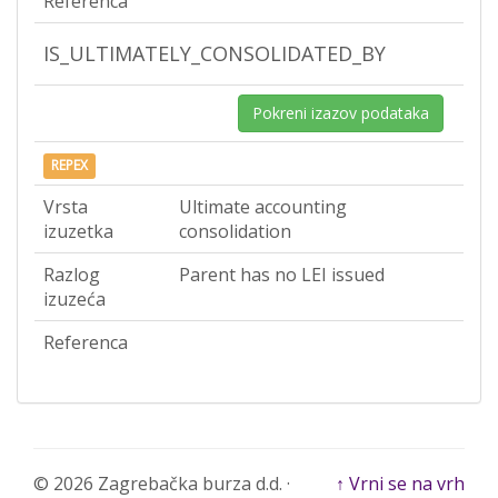
Referenca
IS_ULTIMATELY_CONSOLIDATED_BY
Pokreni izazov podataka
REPEX
Vrsta
Ultimate accounting
izuzetka
consolidation
Razlog
Parent has no LEI issued
izuzeća
Referenca
© 2026 Zagrebačka burza d.d. ·
↑ Vrni se na vrh