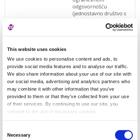
odgovornošću
(jednostavno društvo s
ograničenom
odgovornošću)
(OQWO)
Pravna nadležnost
Hrvatska
This website uses cookies
Status subjekta
Active
We use cookies to personalise content and ads, to
provide social media features and to analyse our traffic.
Vrsta subjekta
General
We also share information about your use of our site with
our social media, advertising and analytics partners who
Vezani subjekt
-
may combine it with other information that you’ve
LEI vezanog subjekta
-
provided to them or that they’ve collected from your use
of their services. By continuing to use our site, you
Potvrđeno kod
Sudski registar
consent to the use of necessary cookies.
(RA000156)
Tip valjanosti
potpuno potvrđeno
Consent
kod registra
Necessary
Selection