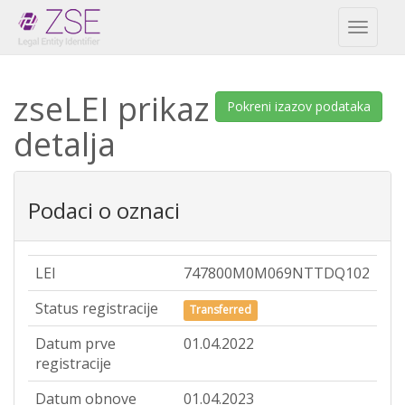
Toggl
naviga
zseLEI prikaz
Pokreni izazov podataka
detalja
Podaci o oznaci
LEI
747800M0M069NTTDQ102
Status registracije
Transferred
Datum prve
01.04.2022
registracije
Datum obnove
01.04.2023