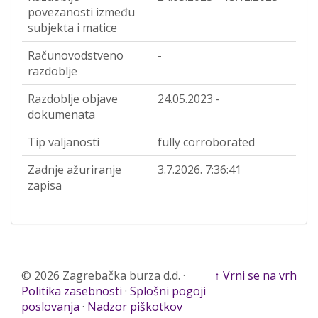
povezanosti između
subjekta i matice
Računovodstveno
-
razdoblje
Razdoblje objave
24.05.2023 -
dokumenata
Tip valjanosti
fully corroborated
Zadnje ažuriranje
3.7.2026. 7:36:41
zapisa
© 2026 Zagrebačka burza d.d. ·
↑ Vrni se na vrh
Politika zasebnosti
·
Splošni pogoji
poslovanja
·
Nadzor piškotkov