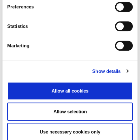
Adresa sjedišta subjekta
Preferences
Adresa
Masarykova ulica 1
Statistics
Poštanski broj
10000
Grad
Zagreb
Marketing
Država
Croatia
Show details
Allow all cookies
Zapisi o povezanosti
Allow selection
IS_DIRECTLY_CONSOLIDATED_BY
Use necessary cookies only
Pokreni izazov podataka