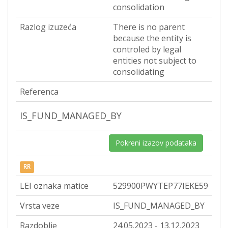
consolidation
Razlog izuzeća
There is no parent
because the entity is
controled by legal
entities not subject to
consolidating
Referenca
IS_FUND_MANAGED_BY
Pokreni izazov podataka
RR
LEI oznaka matice
529900PWYTEP77IEKE59
Vrsta veze
IS_FUND_MANAGED_BY
Razdoblje
24.05.2023 - 13.12.2023