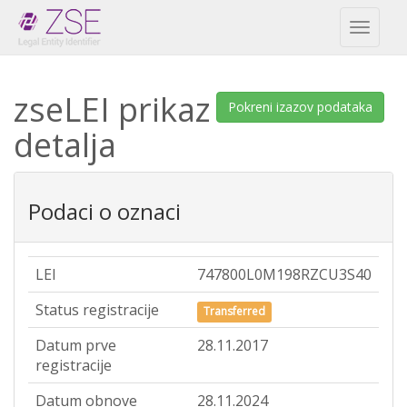
Toggl
naviga
zseLEI prikaz
Pokreni izazov podataka
detalja
Podaci o oznaci
LEI
747800L0M198RZCU3S40
Status registracije
Transferred
Datum prve
28.11.2017
registracije
Datum obnove
28.11.2024