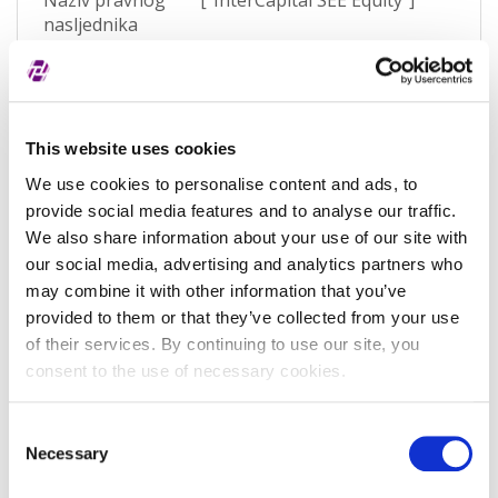
Naziv pravnog
["InterCapital SEE Equity"]
nasljednika
Potvrđeno kod
Registar fondova (HANFA)
(RA000157)
Tip valjanosti
potpuno potvrđeno kod
This website uses cookies
registra
We use cookies to personalise content and ads, to
Datum isteka
-
provide social media features and to analyse our traffic.
subjekta
We also share information about your use of our site with
our social media, advertising and analytics partners who
Adresa pravnog oblika
may combine it with other information that you’ve
provided to them or that they’ve collected from your use
Adresa
Masarykova ulica 1
of their services. By continuing to use our site, you
consent to the use of necessary cookies.
Poštanski broj
10000
Grad
Zagreb
Consent
Necessary
Selection
Država
Croatia