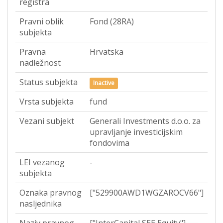
registra
Pravni oblik
Fond (28RA)
subjekta
Pravna
Hrvatska
nadležnost
Status subjekta
Inactive
Vrsta subjekta
fund
Vezani subjekt
Generali Investments d.o.o. za
upravljanje investicijskim
fondovima
LEI vezanog
-
subjekta
Oznaka pravnog
["529900AWD1WGZAROCV66"]
nasljednika