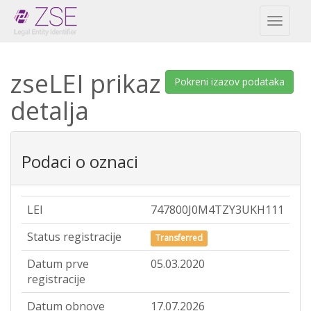
Toggl
naviga
zseLEI prikaz
Pokreni izazov podataka
detalja
Podaci o oznaci
LEI
747800J0M4TZY3UKH111
Status registracije
Transferred
Datum prve
05.03.2020
registracije
Datum obnove
17.07.2026