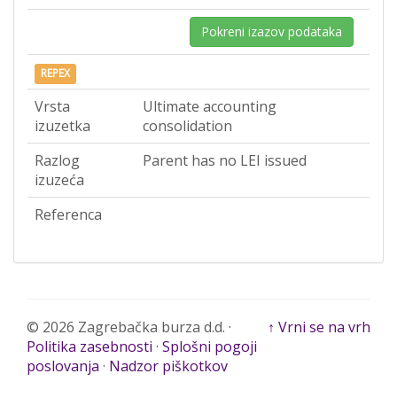
Pokreni izazov podataka
REPEX
Vrsta
Ultimate accounting
izuzetka
consolidation
Razlog
Parent has no LEI issued
izuzeća
Referenca
© 2026 Zagrebačka burza d.d. ·
↑ Vrni se na vrh
Politika zasebnosti
·
Splošni pogoji
poslovanja
·
Nadzor piškotkov