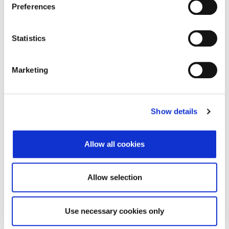
Preferences
Adresa
Sukoišanska 43
Statistics
Poštanski broj
21000
Grad
Split
Marketing
Država
Croatia
Adresa sjedišta subjekta
Show details
Adresa
Sukoišanska 43
Allow all cookies
Poštanski broj
21000
Grad
Split
Allow selection
Država
Croatia
Use necessary cookies only