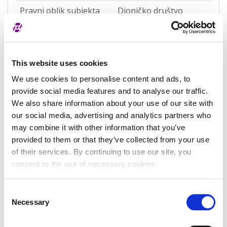
Pravni oblik subjekta
Dioničko društvo
(LUMA)
Pravna nadležnost
Hrvatska
Status subjekta
Active
This website uses cookies
We use cookies to personalise content and ads, to
Vrsta subjekta
General
provide social media features and to analyse our traffic.
Vezani subjekt
-
We also share information about your use of our site with
our social media, advertising and analytics partners who
LEI vezanog subjekta
-
may combine it with other information that you’ve
Potvrđeno kod
Sudski registar
provided to them or that they’ve collected from your use
(RA000156)
of their services. By continuing to use our site, you
consent to the use of necessary cookies.
Tip valjanosti
potpuno potvrđeno
kod registra
Consent
Datum isteka subjekta
-
Necessary
Selection
Adresa pravnog oblika