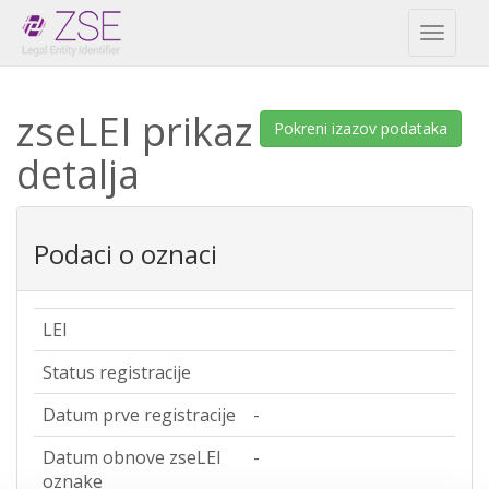
Toggl
naviga
zseLEI prikaz
Pokreni izazov podataka
detalja
Podaci o oznaci
LEI
Status registracije
Datum prve registracije
-
Datum obnove zseLEI
-
oznake