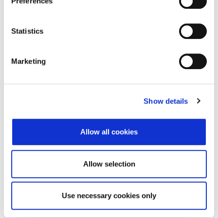
Preferences
Status subjekta
Active
Vrsta subjekta
Statistics
Vezani subjekt
-
LEI vezanog subjekta
-
Marketing
Potvrđeno kod
()
Tip valjanosti
Show details
Datum isteka subjekta
-
Allow all cookies
Adresa pravnog oblika
Allow selection
Adresa
Poštanski broj
Use necessary cookies only
Grad