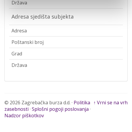
Država
Adresa sjedišta subjekta
Adresa
Poštanski broj
Grad
Država
© 2026 Zagrebačka burza d.d. ·
Politika
↑ Vrni se na vrh
zasebnosti
·
Splošni pogoji poslovanja
·
Nadzor piškotkov