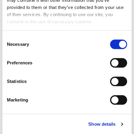
may combine it with other information that you’ve
Država
Croatia
provided to them or that they’ve collected from your use
of their services. By continuing to use our site, you
consent to the use of necessary cookies.
Consent
Zapisi o povezanosti
Necessary
Selection
Preferences
IS_FUND_MANAGED_BY
Statistics
Pokreni izazov podataka
RR
Marketing
LEI oznaka matice
529900PWYTEP77IEKE59
Vrsta veze
IS_FUND_MANAGED_BY
Show details
Razdoblje
21.04.2017 - 27.12.2023