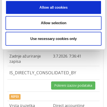
povezanosti između
Allow all cookies
subjekta i matice
Računovodstveno
-
razdoblje
Allow selection
Razdoblje objave
25.04.2022 -
dokumenata
Use necessary cookies only
Tip valjanosti
fully corroborated
Zadnje ažuriranje
3.7.2026. 7:36:41
zapisa
IS_DIRECTLY_CONSOLIDATED_BY
Pokreni izazov podataka
REPEX
Vrsta izuzetka
Direct accounting