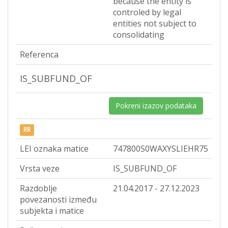
because the entity is
controled by legal
entities not subject to
consolidating
Referenca
IS_SUBFUND_OF
Pokreni izazov podataka
RR
LEI oznaka matice
747800S0WAXYSLIEHR75
Vrsta veze
IS_SUBFUND_OF
Razdoblje
21.04.2017 - 27.12.2023
povezanosti između
subjekta i matice