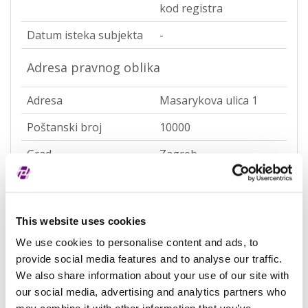
kod registra
Datum isteka subjekta
-
Adresa pravnog oblika
Adresa
Masarykova ulica 1
Poštanski broj
10000
Grad
Zagreb
Država
Croatia
Adresa sjedišta subjekta
This website uses cookies
We use cookies to personalise content and ads, to
Adresa
Masarykova ulica 1
provide social media features and to analyse our traffic.
Poštanski broj
10000
We also share information about your use of our site with
our social media, advertising and analytics partners who
Grad
Zagreb