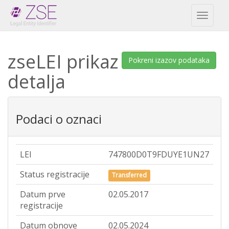
Toggl
naviga
zseLEI prikaz
Pokreni izazov podataka
detalja
Podaci o oznaci
LEI
747800D0T9FDUYE1UN27
Status registracije
Transferred
Datum prve
02.05.2017
registracije
Datum obnove
02.05.2024