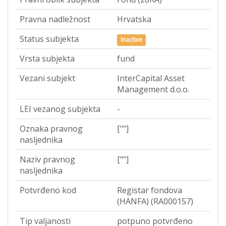
Pravna nadležnost
Hrvatska
Status subjekta
Inactive
Vrsta subjekta
fund
Vezani subjekt
InterCapital Asset
Management d.o.o.
LEI vezanog subjekta
-
Oznaka pravnog
[""]
nasljednika
Naziv pravnog
[""]
nasljednika
Potvrđeno kod
Registar fondova
(HANFA) (RA000157)
Tip valjanosti
potpuno potvrđeno