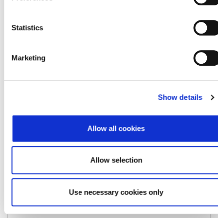
Poštanski broj
10000
Grad
Zagreb
Statistics
Država
Croatia
Marketing
Zapisi o povezanosti
Show details
Allow all cookies
IS_DIRECTLY_CONSOLIDATED_BY
Allow selection
Pokreni izazov podataka
RR
Use necessary cookies only
LEI oznaka matice
529900BPETSMK60DJR41