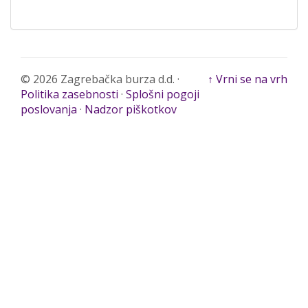
© 2026 Zagrebačka burza d.d. ·
↑ Vrni se na vrh
Politika zasebnosti
·
Splošni pogoji
poslovanja
·
Nadzor piškotkov