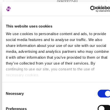
(RA000156)
Tip valjanosti
potpuno potvrđeno
kod registra
Datum isteka subjekta
-
This website uses cookies
We use cookies to personalise content and ads, to provide
Adresa pravnog oblika
social media features and to analyse our traffic. We also
share information about your use of our site with our social
Adresa
Masarykova ulica 1
media, advertising and analytics partners who may combine
it with other information that you’ve provided to them or that
Poštanski broj
10000
they’ve collected from your use of their services. By
Grad
Zagreb
continuing to use our site, you consent to the use of
necessary cookies.
Država
Croatia
Consent
Adresa sjedišta subjekta
Necessary
Selection
Adresa
Masarykova ulica 1
Preferences