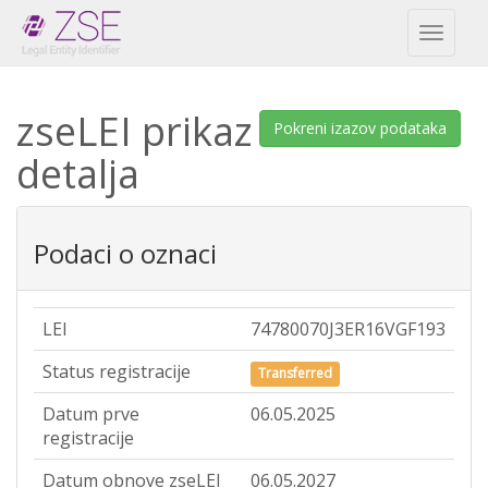
Toggl
naviga
zseLEI prikaz
Pokreni izazov podataka
detalja
Podaci o oznaci
LEI
74780070J3ER16VGF193
Status registracije
Transferred
Datum prve
06.05.2025
registracije
Datum obnove zseLEI
06.05.2027