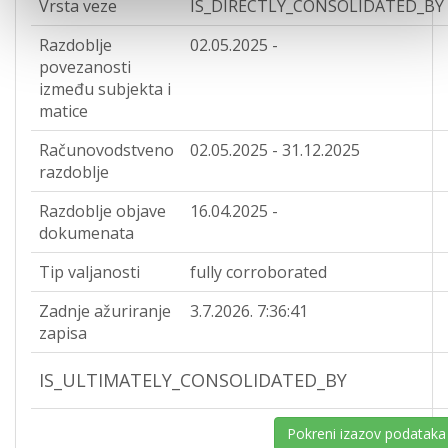
Vrsta veze
IS_DIRECTLY_CONSOLIDATED_BY
Razdoblje
02.05.2025 -
povezanosti
između subjekta i
matice
Računovodstveno
02.05.2025 - 31.12.2025
razdoblje
Razdoblje objave
16.04.2025 -
dokumenata
Tip valjanosti
fully corroborated
Zadnje ažuriranje
3.7.2026. 7:36:41
zapisa
IS_ULTIMATELY_CONSOLIDATED_BY
Pokreni izazov podataka