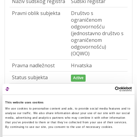
Naziv sudskog registra
Sudski registar
Pravni oblik subjekta
Društvo s
ograničenom
odgovornošću
(jednostavno društvo s
ograničenom
odgovornošću)
(OQWO)
Pravna nadležnost
Hrvatska
Status subjekta
Active
Vrsta subjekta
General
Vezani subjekt
-
This website uses cookies
We use cookies to personalise content and ads, to provide social media features and to
LEI vezanog subjekta
-
analyse our traffic. We also share information about your use of our site with our social
media, advertising and analytics partners who may combine it with other information
that you’ve provided to them or that they’ve collected from your use of their services.
Potvrđeno kod
Sudski registar
By continuing to use our site, you consent to the use of necessary cookies.
(RA000156)