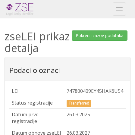
Toggl
naviga
zseLEI prikaz
Pokreni izazov podataka
detalja
Podaci o oznaci
LEI
747800409EY45HAK6U54
Status registracije
Transferred
Datum prve
26.03.2025
registracije
Datum obnove zseLEI
26.03.2027