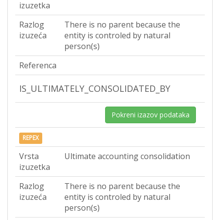
izuzetka
Razlog
There is no parent because the
izuzeća
entity is controled by natural
person(s)
Referenca
IS_ULTIMATELY_CONSOLIDATED_BY
Pokreni izazov podataka
REPEX
Vrsta
Ultimate accounting consolidation
izuzetka
Razlog
There is no parent because the
izuzeća
entity is controled by natural
person(s)