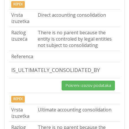
REPEX
Vrsta
Direct accounting consolidation
izuzetka
Razlog
There is no parent because the
izuzeća
entity is controled by legal entities
not subject to consolidating
Referenca
IS_ULTIMATELY_CONSOLIDATED_BY
Pokreni izazov podataka
REPEX
Vrsta
Ultimate accounting consolidation
izuzetka
Razlog
There is no parent because the