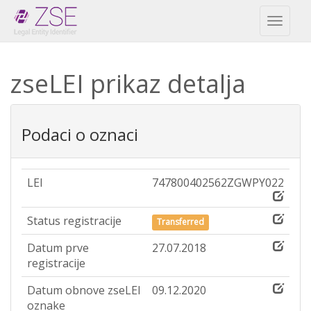
Toggl
naviga
zseLEI prikaz detalja
Podaci o oznaci
LEI
747800402562ZGWPY022
Status registracije
Transferred
Datum prve
27.07.2018
registracije
Datum obnove zseLEI
09.12.2020
oznake