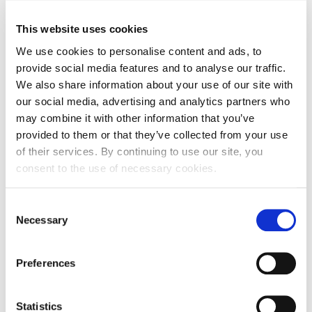
Datum isteka subjekta
-
This website uses cookies
Adresa pravnog oblika
We use cookies to personalise content and ads, to
provide social media features and to analyse our traffic.
Adresa
Flaciusova 1
We also share information about your use of our site with
our social media, advertising and analytics partners who
Poštanski broj
52100
may combine it with other information that you’ve
provided to them or that they’ve collected from your use
Grad
Pula
of their services. By continuing to use our site, you
Država
Croatia
consent to the use of necessary cookies.
Adresa sjedišta subjekta
Consent
Necessary
Selection
Adresa
Flaciusova 1
Poštanski broj
52100
Preferences
Grad
Pula
Statistics