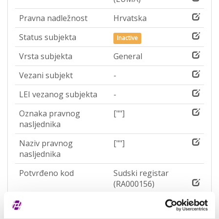
Pravna nadležnost
Hrvatska
Status subjekta
Inactive
Vrsta subjekta
General
Vezani subjekt
-
LEI vezanog subjekta
-
Oznaka pravnog
[""]
nasljednika
Naziv pravnog
[""]
nasljednika
Potvrđeno kod
Sudski registar
(RA000156)
Tip valjanosti
potpuno potvrđeno
kod registra