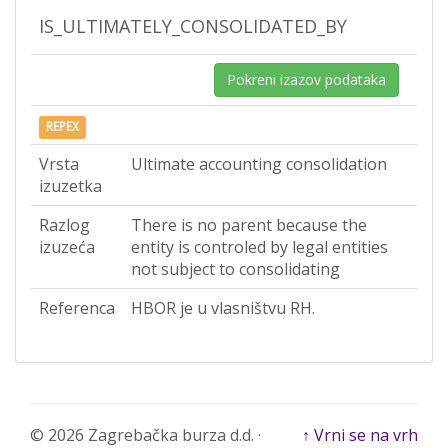
IS_ULTIMATELY_CONSOLIDATED_BY
Pokreni izazov podataka
REPEX
Vrsta
Ultimate accounting consolidation
izuzetka
Razlog
There is no parent because the
izuzeća
entity is controled by legal entities
not subject to consolidating
Referenca
HBOR je u vlasništvu RH.
© 2026 Zagrebačka burza d.d. ·
↑ Vrni se na vrh