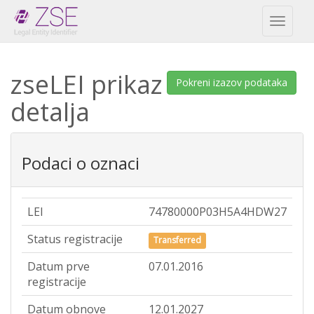
Toggl
naviga
zseLEI prikaz
Pokreni izazov podataka
detalja
Podaci o oznaci
LEI
74780000P03H5A4HDW27
Status registracije
Transferred
Datum prve
07.01.2016
registracije
Datum obnove
12.01.2027