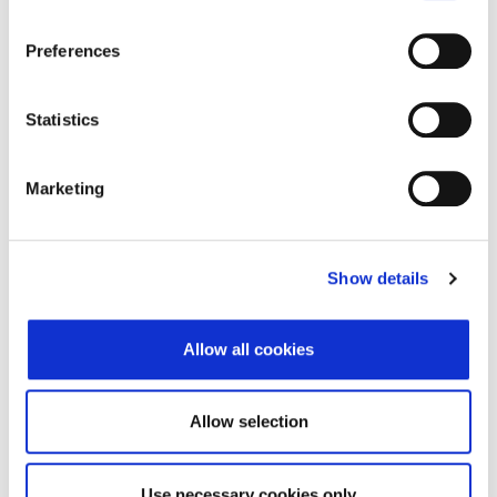
Adresa pravnog oblika
Preferences
Adresa
Strossmayerov trg 9
Poštanski broj
10000
Statistics
Grad
Zagreb
Marketing
Država
Croatia
Adresa sjedišta subjekta
Show details
Adresa
Strossmayerov trg 9
Allow all cookies
Poštanski broj
10000
Grad
Zagreb
Allow selection
Država
Croatia
Use necessary cookies only