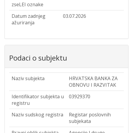
zseLEI oznake
Datum zadnjeg
03.07.2026
ažuriranja
Podaci o subjektu
Naziv subjekta
HRVATSKA BANKA ZA
OBNOVU I RAZVITAK
Identifikator subjekta u
03929370
registru
Naziv sudskog registra
Registar poslovnih
subjekata
Pravni oblik subjekta
Agencije I druge