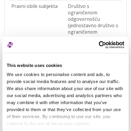
Pravni oblik subjekta
Društvo s
ograničenom
odgovornošću
(jednostavno društvo s
ograničenom
odgovornošću)
(OQWO)
Pravna nadležnost
Hrvatska
This website uses cookies
Status subjekta
Active
We use cookies to personalise content and ads, to
Vrsta subjekta
General
provide social media features and to analyse our traffic.
We also share information about your use of our site with
Vezani subjekt
-
our social media, advertising and analytics partners who
LEI vezanog subjekta
-
may combine it with other information that you’ve
provided to them or that they’ve collected from your use
Potvrđeno kod
Sudski registar
of their services. By continuing to use our site, you
(RA000156)
consent to the use of necessary cookies.