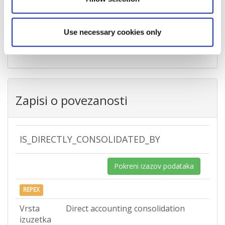
Poštanski broj
23232
Grad
Nin
Use necessary cookies only
Država
Croatia
Zapisi o povezanosti
IS_DIRECTLY_CONSOLIDATED_BY
Pokreni izazov podataka
REPEX
Vrsta
Direct accounting consolidation
izuzetka