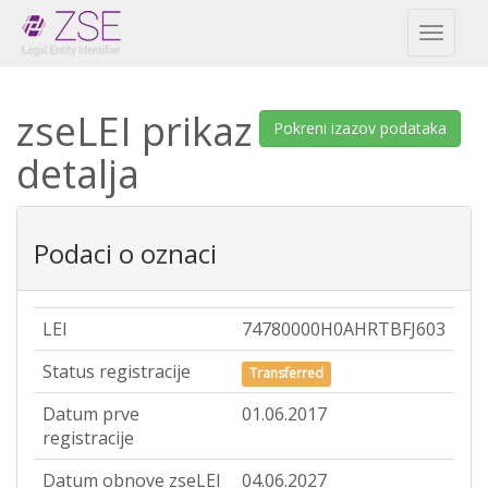
Toggl
naviga
zseLEI prikaz
Pokreni izazov podataka
detalja
Podaci o oznaci
LEI
74780000H0AHRTBFJ603
Status registracije
Transferred
Datum prve
01.06.2017
registracije
Datum obnove zseLEI
04.06.2027