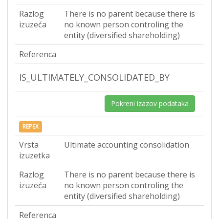
Razlog
There is no parent because there is
izuzeća
no known person controling the
entity (diversified shareholding)
Referenca
IS_ULTIMATELY_CONSOLIDATED_BY
Pokreni izazov podataka
REPEX
Vrsta
Ultimate accounting consolidation
izuzetka
Razlog
There is no parent because there is
izuzeća
no known person controling the
entity (diversified shareholding)
Referenca