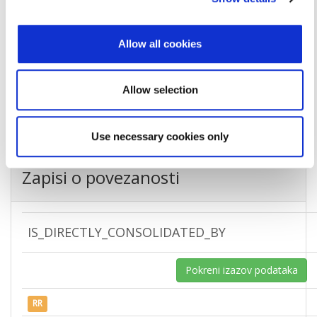
Adresa
DRAČEVICE 35
Poštanski broj
21325
Allow all cookies
Grad
TUČEPI
Allow selection
Država
Croatia
Use necessary cookies only
Zapisi o povezanosti
IS_DIRECTLY_CONSOLIDATED_BY
Pokreni izazov podataka
RR