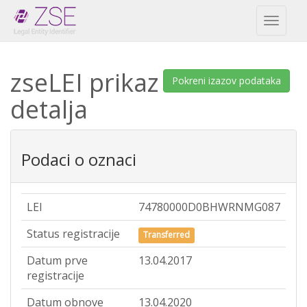
Toggl
naviga
zseLEI prikaz
Pokreni izazov podataka
detalja
Podaci o oznaci
LEI
74780000D0BHWRNMG087
Status registracije
Transferred
Datum prve
13.04.2017
registracije
Datum obnove
13.04.2020