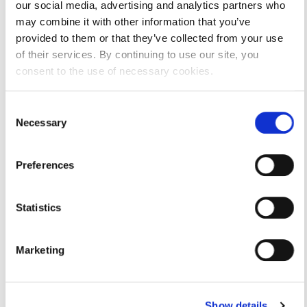
our social media, advertising and analytics partners who
Tip valjanosti
potpuno potvrđeno kod
registra
may combine it with other information that you’ve
provided to them or that they’ve collected from your use
Datum isteka
10.01.2020
of their services. By continuing to use our site, you
subjekta
consent to the use of necessary cookies.
Razlog isteka
Korporativna akcija
subjekta
Consent
Necessary
Selection
Adresa pravnog oblika
Preferences
Adresa
DRAČEVICE 35
Poštanski broj
21325
Statistics
Grad
TUČEPI
Marketing
Država
Croatia
Adresa sjedišta subjekta
Show details