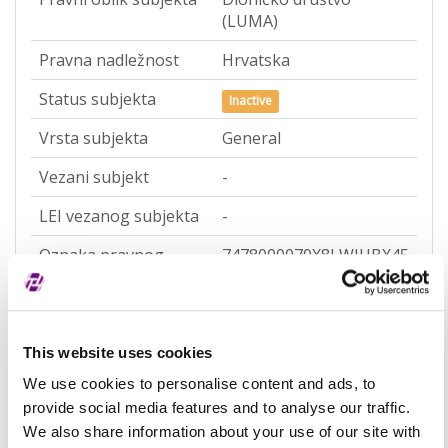
(LUMA)
Pravna nadležnost
Hrvatska
Status subjekta
Inactive
Vrsta subjekta
General
Vezani subjekt
-
LEI vezanog subjekta
-
Oznaka pravnog
7478000070X8LWJUBX45
nasljednika
Naziv pravnog
SUNCE HOTELI dioničko
nasljednika
društvo za turizam i
This website uses cookies
ugostiteljstvo
We use cookies to personalise content and ads, to
Potvrđeno kod
Sudski registar
provide social media features and to analyse our traffic.
(RA000156)
We also share information about your use of our site with