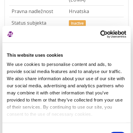
Pravna nadležnost
Hrvatska
Status subjekta
Inactive
Vrsta subjekta
General
Vezani subjekt
-
This website uses cookies
LEI vezanog subjekta
-
We use cookies to personalise content and ads, to
Oznaka pravnog
[""]
provide social media features and to analyse our traffic.
nasljednika
We also share information about your use of our site with
our social media, advertising and analytics partners who
Naziv pravnog
["Telemach Hrvatska
may combine it with other information that you’ve
nasljednika
d.o.o. za
telekomunikacijske
provided to them or that they’ve collected from your use
usluge"]
of their services. By continuing to use our site, you
consent to the use of necessary cookies.
Potvrđeno kod
Sudski registar
(RA000156)
Consent