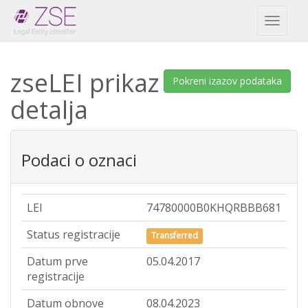
Toggl
naviga
zseLEI prikaz
Pokreni izazov podataka
detalja
Podaci o oznaci
LEI
74780000B0KHQRBBB681
Status registracije
Transferred
Datum prve
05.04.2017
registracije
Datum obnove
08.04.2023