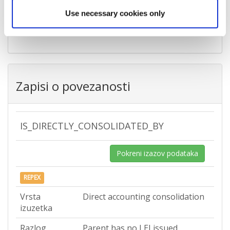
Grad
Zagreb
Use necessary cookies only
Država
Croatia
Zapisi o povezanosti
IS_DIRECTLY_CONSOLIDATED_BY
Pokreni izazov podataka
REPEX
Vrsta
Direct accounting consolidation
izuzetka
Razlog
Parent has no LEI issued