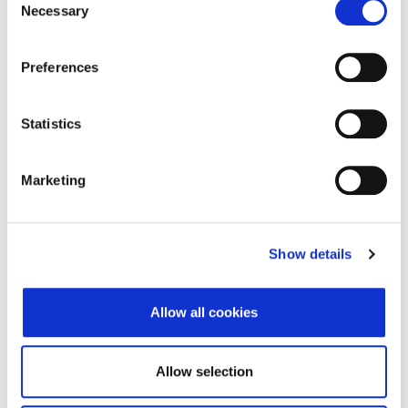
Tip valjanosti
potpuno potvrđeno
Necessary
Selection
kod registra
Datum isteka subjekta
-
Preferences
Adresa pravnog oblika
Statistics
Adresa
Bani 75/a
Marketing
Poštanski broj
10010
Grad
Zagreb
Show details
Država
Croatia
Adresa sjedišta subjekta
Allow all cookies
Adresa
Bani 75/a
Allow selection
Poštanski broj
10010