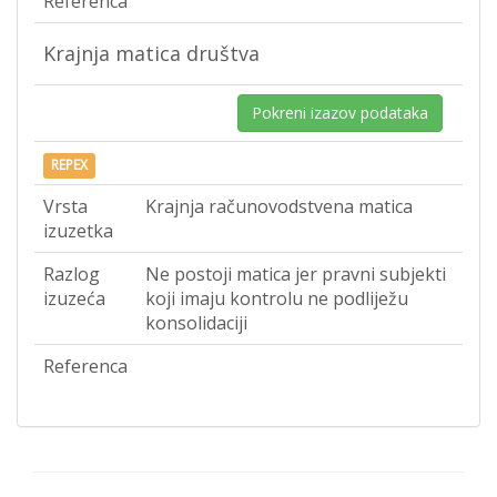
Referenca
Krajnja matica društva
Pokreni izazov podataka
REPEX
Vrsta
Krajnja računovodstvena matica
izuzetka
Razlog
Ne postoji matica jer pravni subjekti
izuzeća
koji imaju kontrolu ne podliježu
konsolidaciji
Referenca