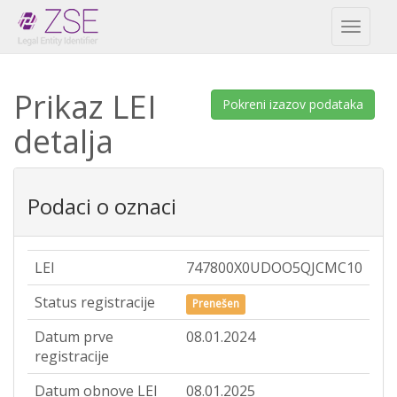
Toggl
naviga
Prikaz LEI
Pokreni izazov podataka
detalja
Podaci o oznaci
LEI
747800X0UDOO5QJCMC10
Status registracije
Prenešen
Datum prve
08.01.2024
registracije
Datum obnove LEI
08.01.2025