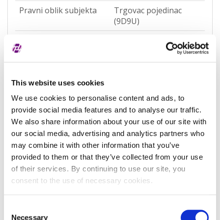
Pravni oblik subjekta
Trgovac pojedinac
(9D9U)
Pravna nadležnost
Hrvatska
Status subjekta
Aktivan
Vrsta subjekta
trgovac pojedinac
This website uses cookies
Vezani subjekt
-
We use cookies to personalise content and ads, to
provide social media features and to analyse our traffic.
LEI vezanog subjekta
-
We also share information about your use of our site with
our social media, advertising and analytics partners who
Potvrđeno kod
Obrtni registar
may combine it with other information that you’ve
(RA000659)
provided to them or that they’ve collected from your use
Tip valjanosti
potpuno potvrđeno
of their services. By continuing to use our site, you
kod registra
consent to the use of necessary cookies.
Datum isteka subjekta
-
Consent
Necessary
Adresa pravnog oblika
Selection