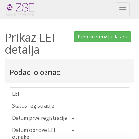
Toggl
naviga
Prikaz LEI
Pokreni izazov podataka
detalja
Podaci o oznaci
LEI
Status registracije
Datum prve registracije
-
Datum obnove LEI
-
oznake