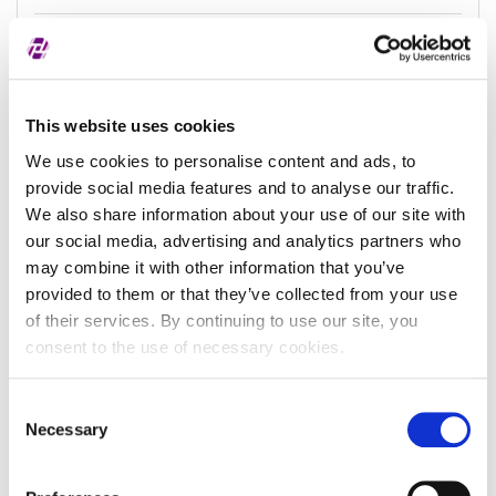
Datum zadnjeg
-
ažuriranja
This website uses cookies
We use cookies to personalise content and ads, to
Podaci o subjektu
provide social media features and to analyse our traffic.
We also share information about your use of our site with
our social media, advertising and analytics partners who
Naziv subjekta
may combine it with other information that you’ve
provided to them or that they’ve collected from your use
Identifikator subjekta u
of their services. By continuing to use our site, you
registru
consent to the use of necessary cookies.
Naziv registra
Consent
Pravni oblik subjekta
()
Necessary
Selection
Pravna nadležnost