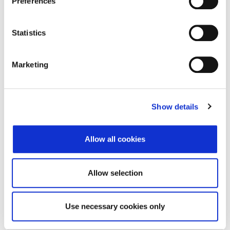
Preferences
Status subjekta
Aktivan
Vrsta subjekta
Statistics
Vezani subjekt
-
LEI vezanog subjekta
-
Marketing
Potvrđeno kod
()
Tip valjanosti
Show details
Datum isteka subjekta
-
Allow all cookies
Adresa pravnog oblika
Allow selection
Adresa
Poštanski broj
Use necessary cookies only
Grad