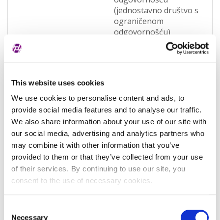
(jednostavno društvo s
ograničenom
odgovornošću)
(OQWO)
Pravna nadležnost
Hrvatska
Status subjekta
Aktivan
This website uses cookies
We use cookies to personalise content and ads, to
Vrsta subjekta
Općenita
provide social media features and to analyse our traffic.
Vezani subjekt
-
We also share information about your use of our site with
our social media, advertising and analytics partners who
LEI vezanog subjekta
-
may combine it with other information that you’ve
Potvrđeno kod
Sudski registar
provided to them or that they’ve collected from your use
(RA000156)
of their services. By continuing to use our site, you
consent to the use of necessary cookies.
Tip valjanosti
potpuno potvrđeno
kod registra
Consent
Datum isteka subjekta
-
Necessary
Selection