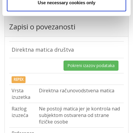
Use necessary cookies only
Zapisi o povezanosti
Direktna matica društva
Pokreni izazov podataka
REPEX
Vrsta
Direktna računovodstvena matica
izuzetka
Razlog
Ne postoji matica jer je kontrola nad
izuzeća
subjektom ostvarena od strane
fizičke osobe