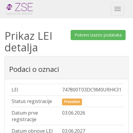
Toggl
naviga
Prikaz LEI
Pokreni izazov podataka
detalja
Podaci o oznaci
LEI
747800T03DC9M0URHK31
Status registracije
Prenešen
Datum prve
03.06.2026
registracije
Datum obnove LEI
03.06.2027