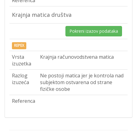
Referenca
Krajnja matica društva
Pokreni izazov podataka
REPEX
Vrsta
Krajnja računovodstvena matica
izuzetka
Razlog
Ne postoji matica jer je kontrola nad
izuzeća
subjektom ostvarena od strane
fizičke osobe
Referenca