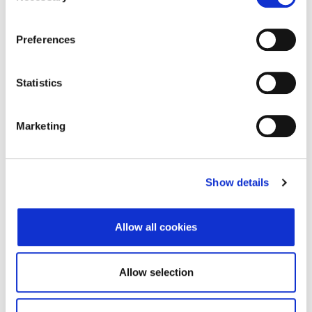
Adresa pravnog oblika
Preferences
Adresa
Rooseweltova 52
Statistics
Poštanski broj
21000
Grad
Split
Marketing
Država
Hrvatska
Adresa sjedišta subjekta
Show details
Adresa
Rooseweltova 52
Allow all cookies
Poštanski broj
21000
Grad
Split
Allow selection
Država
Hrvatska