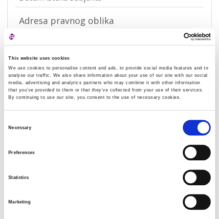
Adresa pravnog oblika
Adresa
Radnička cesta 80
This website uses cookies
Poštanski broj
10000
We use cookies to personalise content and ads, to provide social media features and to
analyse our traffic. We also share information about your use of our site with our social
Grad
Zagreb
media, advertising and analytics partners who may combine it with other information
that you’ve provided to them or that they’ve collected from your use of their services.
By continuing to use our site, you consent to the use of necessary cookies.
Država
Hrvatska
Consent
Adresa sjedišta subjekta
Necessary
Selection
Adresa
Radnička cesta 80
Preferences
Poštanski broj
10000
Statistics
Grad
Zagreb
Država
Hrvatska
Marketing