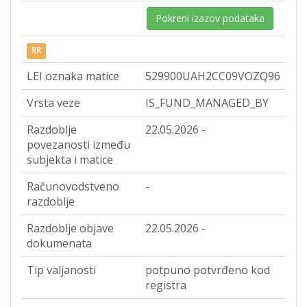
Pokreni izazov podataka
RR
LEI oznaka matice
529900UAH2CC09VOZQ96
Vrsta veze
IS_FUND_MANAGED_BY
Razdoblje
22.05.2026 -
povezanosti između
subjekta i matice
Računovodstveno
-
razdoblje
Razdoblje objave
22.05.2026 -
dokumenata
Tip valjanosti
potpuno potvrđeno kod
registra