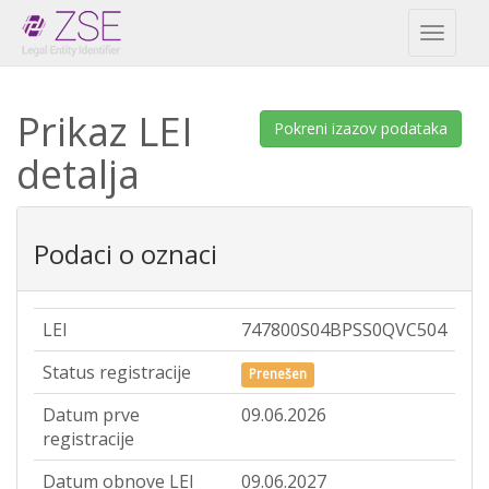
Toggl
naviga
Prikaz LEI
Pokreni izazov podataka
detalja
Podaci o oznaci
LEI
747800S04BPSS0QVC504
Status registracije
Prenešen
Datum prve
09.06.2026
registracije
Datum obnove LEI
09.06.2027