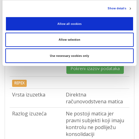
Show details
Allow all cookies
Zapisi o povezanosti
Allow selection
Direktna matica društva
Use necessary cookies only
Pokreni izazov podataka
REPEX
Vrsta izuzetka
Direktna
računovodstvena matica
Razlog izuzeća
Ne postoji matica jer
pravni subjekti koji imaju
kontrolu ne podliježu
konsolidaciji