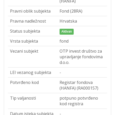
(HANFA)
Pravni oblik subjekta
Fond (28RA)
Pravna nadležnost
Hrvatska
Status subjekta
Aktivan
Vrsta subjekta
fond
Vezani subjekt
OTP invest društvo za
upravljanje fondovima
d.o.o.
LEI vezanog subjekta
-
Potvrđeno kod
Registar fondova
(HANFA) (RA000157)
Tip valjanosti
potpuno potvrđeno
kod registra
Datum isteka subjekta
-