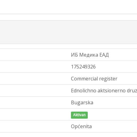
ИБ Медика ЕАД
175249326
Commercial register
Ednolichno aktsionerno druz
Bugarska
Aktivan
Općenita