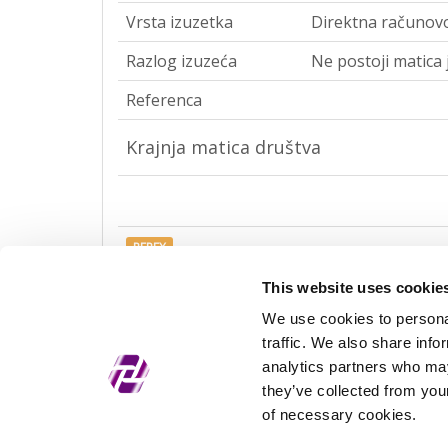
Vrsta izuzetka
Direktna računov
Razlog izuzeća
Ne postoji matica 
Referenca
Krajnja matica društva
REPEX
Vrsta izuzetka
Krajnja računovod
This website uses cookie
We use cookies to personal
Razlog izuzeća
Ne postoji matica 
traffic. We also share info
Referenca
analytics partners who may
they’ve collected from your
of necessary cookies.