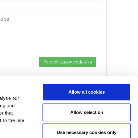
sobe
Pokreni izazov podataka
Allow all cookies
alyse our
sobe
ing and
Allow selection
r that
t to the use
Use necessary cookies only