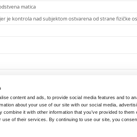
odstvena matica
jer je kontrola nad subjektom ostvarena od strane fizičke o
stvena matica
s
ise content and ads, to provide social media features and to an
jer je kontrola nad subjektom ostvarena od strane fizičke o
rmation about your use of our site with our social media, advertis
 combine it with other information that you’ve provided to them o
 use of their services. By continuing to use our site, you consen