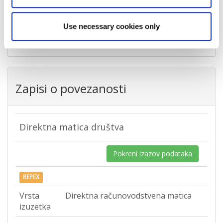
Grad
Sesvete
Use necessary cookies only
Država
Hrvatska
Zapisi o povezanosti
Direktna matica društva
Pokreni izazov podataka
REPEX
Vrsta
Direktna računovodstvena matica
izuzetka