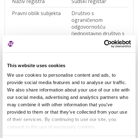
Naziv registra
Sudski registar
Pravni oblik subjekta
Društvo s
ograničenom
odgovornošću
(jednostavno društvo s
ograničenom
odgovornošću)
(OQWO)
Pravna nadležnost
Hrvatska
This website uses cookies
We use cookies to personalise content and ads, to
Status subjekta
Aktivan
provide social media features and to analyse our traffic.
Vrsta subjekta
Općenita
We also share information about your use of our site with
our social media, advertising and analytics partners who
Vezani subjekt
-
may combine it with other information that you’ve
provided to them or that they’ve collected from your use
LEI vezanog subjekta
-
of their services. By continuing to use our site, you
Potvrđeno kod
Sudski registar
consent to the use of necessary cookies.
(RA000156)