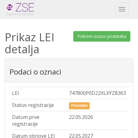
Toggl
naviga
Prikaz LEI
Pokreni izazov podataka
detalja
Podaci o oznaci
LEI
747800P0D22XLXYZ8363
Status registracije
Prenešen
Datum prve
22.05.2026
registracije
Datum obnove LEI
22.05.2027