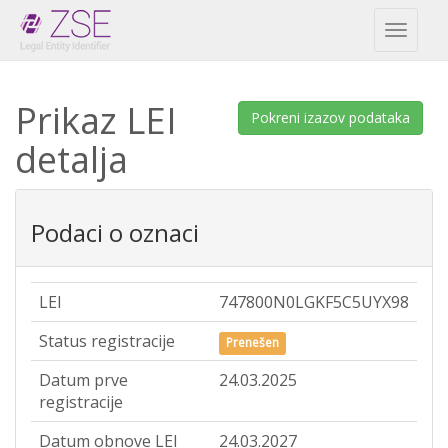
Toggl
naviga
Prikaz LEI
Pokreni izazov podataka
detalja
Podaci o oznaci
LEI
747800N0LGKF5C5UYX98
Status registracije
Prenešen
Datum prve
24.03.2025
registracije
Datum obnove LEI
24.03.2027