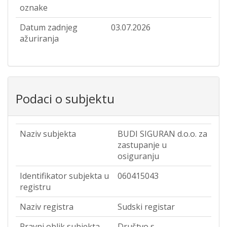
oznake
Datum zadnjeg
03.07.2026
ažuriranja
Podaci o subjektu
Naziv subjekta
BUDI SIGURAN d.o.o. za
zastupanje u
osiguranju
Identifikator subjekta u
060415043
registru
Naziv registra
Sudski registar
Pravni oblik subjekta
Društvo s