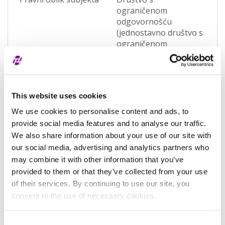
ograničenom
odgovornošću
(jednostavno društvo s
ograničenom
odgovornošću)
(OQWO)
Pravna nadležnost
Hrvatska
This website uses cookies
Status subjekta
Aktivan
We use cookies to personalise content and ads, to
Vrsta subjekta
Općenita
provide social media features and to analyse our traffic.
We also share information about your use of our site with
Vezani subjekt
-
our social media, advertising and analytics partners who
may combine it with other information that you’ve
LEI vezanog subjekta
-
provided to them or that they’ve collected from your use
Potvrđeno kod
Sudski registar
of their services. By continuing to use our site, you
(RA000156)
consent to the use of necessary cookies.
Tip valjanosti
potpuno potvrđeno
Consent