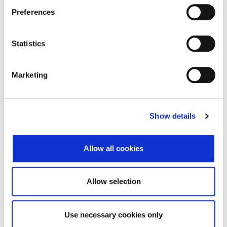
Adresa
Ulica Miroslava
Preferences
Miholića 2
Poštanski broj
10000
Statistics
Grad
Zagreb
Marketing
Država
Hrvatska
Adresa sjedišta subjekta
Show details
Adresa
Ulica Miroslava
Miholića 2
Allow all cookies
Poštanski broj
10000
Grad
Zagreb
Allow selection
Država
Hrvatska
Use necessary cookies only