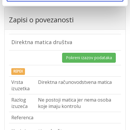
Zapisi o povezanosti
Direktna matica društva
Pokreni izazov podataka
REPEX
Vrsta
Direktna računovodstvena matica
izuzetka
Razlog
Ne postoji matica jer nema osoba
izuzeća
koje imaju kontrolu
Referenca