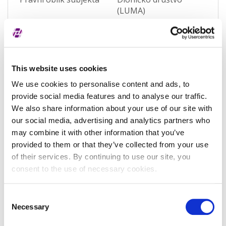
(LUMA)
Pravna nadležnost
Hrvatska
Status subjekta
Aktivan
This website uses cookies
Vrsta subjekta
Općenita
We use cookies to personalise content and ads, to
Vezani subjekt
-
provide social media features and to analyse our traffic.
LEI vezanog subjekta
-
We also share information about your use of our site with
our social media, advertising and analytics partners who
Potvrđeno kod
Sudski registar
may combine it with other information that you’ve
(RA000156)
provided to them or that they’ve collected from your use
of their services. By continuing to use our site, you
Tip valjanosti
potpuno potvrđeno
consent to the use of necessary cookies.
kod registra
Datum isteka subjekta
-
Consent
Necessary
Selection
Adresa pravnog oblika