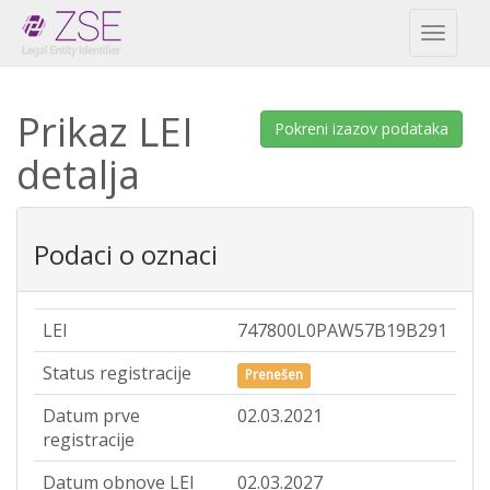
Toggl
naviga
Prikaz LEI
Pokreni izazov podataka
detalja
Podaci o oznaci
LEI
747800L0PAW57B19B291
Status registracije
Prenešen
Datum prve
02.03.2021
registracije
Datum obnove LEI
02.03.2027