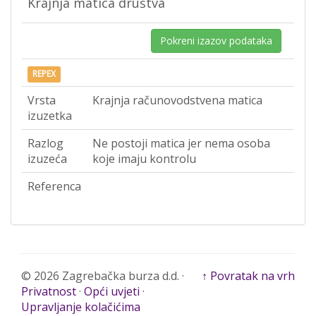
Krajnja matica društva
Pokreni izazov podataka
REPEX
Vrsta
Krajnja računovodstvena matica
izuzetka
Razlog
Ne postoji matica jer nema osoba
izuzeća
koje imaju kontrolu
Referenca
© 2026 Zagrebačka burza d.d. ·
↑ Povratak na vrh
Privatnost
·
Opći uvjeti
·
Upravljanje kolačićima