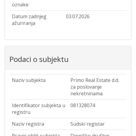
oznake
Datum zadnjeg
03.07.2026
ažuriranja
Podaci o subjektu
Naziv subjekta
Primo Real Estate d.d.
za poslovanje
nekretninama
Identifikator subjekta u
081328074
registru
Naziv registra
Sudski registar
Pravni oblik subjekta
Dioničko društvo