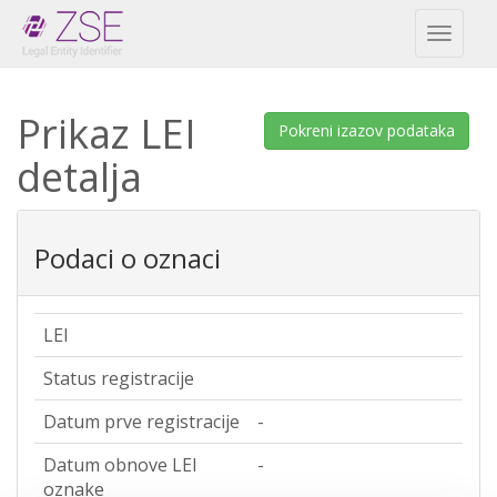
Toggl
naviga
Prikaz LEI
Pokreni izazov podataka
detalja
Podaci o oznaci
LEI
Status registracije
Datum prve registracije
-
Datum obnove LEI
-
oznake