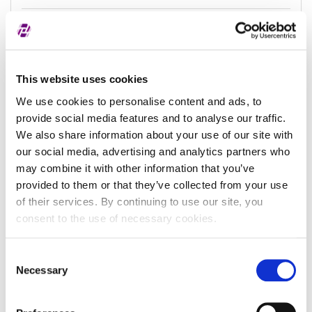
Datum zadnjeg
-
ažuriranja
This website uses cookies
We use cookies to personalise content and ads, to
Podaci o subjektu
provide social media features and to analyse our traffic.
We also share information about your use of our site with
our social media, advertising and analytics partners who
Naziv subjekta
may combine it with other information that you’ve
provided to them or that they’ve collected from your use
Identifikator subjekta u
of their services. By continuing to use our site, you
registru
consent to the use of necessary cookies.
Naziv registra
Consent
Pravni oblik subjekta
()
Necessary
Selection
Pravna nadležnost