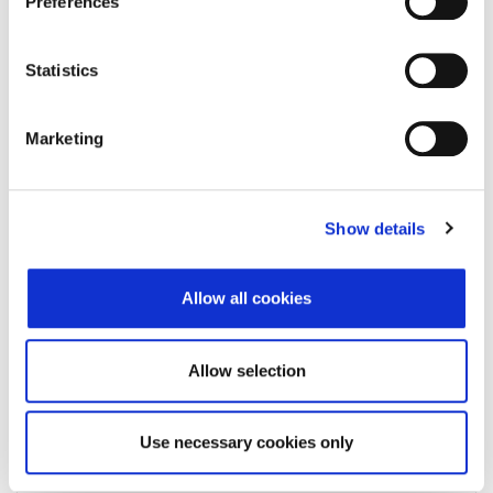
Preferences
Status subjekta
Aktivan
Vrsta subjekta
Statistics
Vezani subjekt
-
LEI vezanog subjekta
-
Marketing
Potvrđeno kod
()
Tip valjanosti
Show details
Datum isteka subjekta
-
Allow all cookies
Adresa pravnog oblika
Allow selection
Adresa
Poštanski broj
Use necessary cookies only
Grad