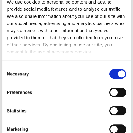
Adresa
Kralja Zvonimira 14/IX
We use cookies to personalise content and ads, to
provide social media features and to analyse our traffic.
Poštanski broj
21000
We also share information about your use of our site with
our social media, advertising and analytics partners who
Grad
Split
may combine it with other information that you’ve
provided to them or that they’ve collected from your use
Država
Hrvatska
of their services. By continuing to use our site, you
consent to the use of necessary cookies.
Adresa sjedišta subjekta
Adresa
Kralja Zvonimira 14/IX
Consent
Necessary
Selection
Poštanski broj
21000
Preferences
Grad
Split
Država
Hrvatska
Statistics
Marketing
Ime: