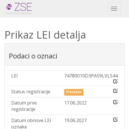
Toggl
naviga
Prikaz LEI detalja
Podaci o oznaci
LEI
74780010D3PA59LVLS44
Status registracije
Prenešen
Datum prve
17.06.2022
registracije
Datum obnove LEI
19.06.2027
oznake