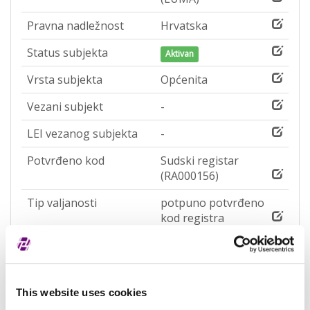
Pravna nadležnost
Hrvatska
Status subjekta
Aktivan
Vrsta subjekta
Općenita
Vezani subjekt
-
LEI vezanog subjekta
-
Potvrđeno kod
Sudski registar
(RA000156)
Tip valjanosti
potpuno potvrđeno
kod registra
Datum isteka subjekta
-
Adresa pravnog oblika
This website uses cookies