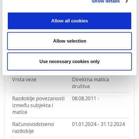
Zapisi o povezanosti
Show details
Allow all cookies
Direktna matica društva
Pokreni izazov podataka
Allow selection
RR
Use necessary cookies only
LEI oznaka matice
213800EPJ95LHIIGZJ49
Vrsta veze
Direktna matica
društva
Razdoblje povezanosti
08.08.2011 -
između subjekta i
matice
Računovodstveno
01.01.2024 - 31.12.2024
razdoblje