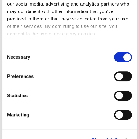
Adresa
Gundulićeva ulica 1
our social media, advertising and analytics partners who
may combine it with other information that you’ve
Poštanski broj
10000
provided to them or that they’ve collected from your use
Grad
Zagreb
of their services. By continuing to use our site, you
consent to the use of necessary cookies.
Država
Hrvatska
Adresa sjedišta subjekta
Consent
Necessary
Selection
Adresa
Gundulićeva ulica 1
Preferences
Poštanski broj
10000
Grad
Zagreb
Statistics
Država
Hrvatska
Marketing