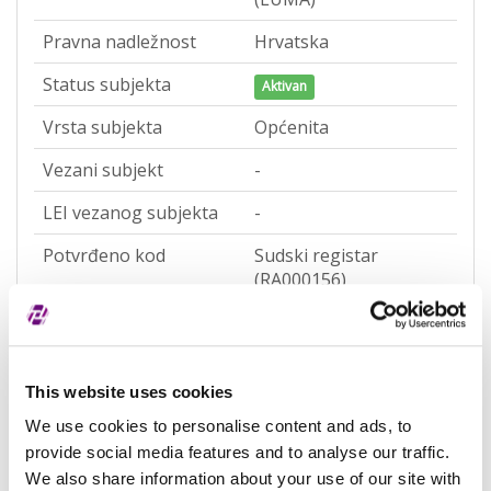
Pravna nadležnost
Hrvatska
Status subjekta
Aktivan
Vrsta subjekta
Općenita
Vezani subjekt
-
LEI vezanog subjekta
-
Potvrđeno kod
Sudski registar
(RA000156)
Tip valjanosti
potpuno potvrđeno
kod registra
Datum isteka subjekta
-
This website uses cookies
We use cookies to personalise content and ads, to
Adresa pravnog oblika
provide social media features and to analyse our traffic.
We also share information about your use of our site with