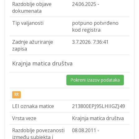
Razdoblje objave
24.06.2025 -
dokumenata
Tip valjanosti
potpuno potvrđeno
kod registra
Zadnje ažuriranje
3.7.2026. 7:36:41
zapisa
Krajnja matica društva
Pokreni izazov podataka
RR
LEI oznaka matice
213800EPJ95LHIIGZJ49
Vrsta veze
Krajnja matica društva
Razdoblje povezanosti
08.08.2011 -
između subjekta i