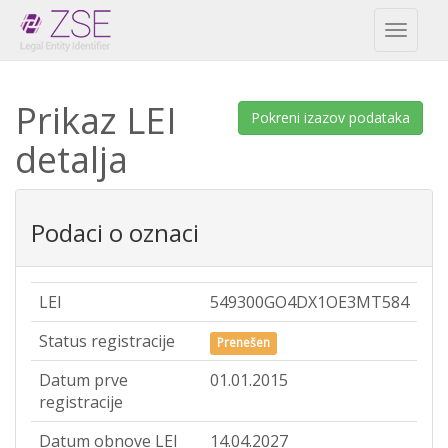
Toggl
naviga
Prikaz LEI
Pokreni izazov podataka
detalja
Podaci o oznaci
LEI
549300GO4DX1OE3MT584
Status registracije
Prenešen
Datum prve
01.01.2015
registracije
Datum obnove LEI
14.04.2027