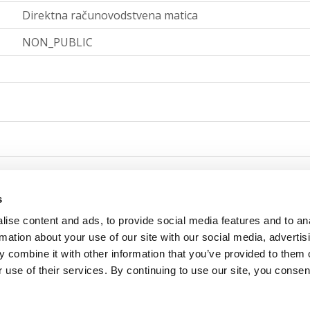
Direktna računovodstvena matica
NON_PUBLIC
Krajnja računovodstvena matica
s
ise content and ads, to provide social media features and to an
NON_PUBLIC
rmation about your use of our site with our social media, advertis
 combine it with other information that you’ve provided to them o
 use of their services. By continuing to use our site, you consen