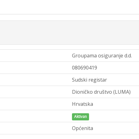
Groupama osiguranje d.d.
080690419
Sudski registar
Dioničko društvo (LUMA)
Hrvatska
Aktivan
Općenita