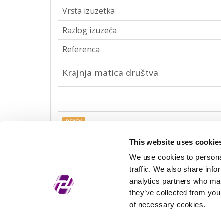
Vrsta izuzetka
Razlog izuzeća
Referenca
Krajnja matica društva
REPEX
Vrsta izuzetka
This website uses cookie
We use cookies to personal
Razlog izuzeća
traffic. We also share info
Referenca
analytics partners who may
they’ve collected from your
of necessary cookies.