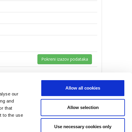
Pokreni izazov podataka
Allow all cookies
alyse our
ing and
Allow selection
r that
t to the use
Use necessary cookies only