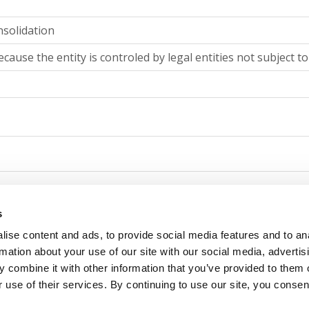
nsolidation
cause the entity is controled by legal entities not subject t
consolidation
s
ise content and ads, to provide social media features and to an
cause the entity is controled by legal entities not subject t
rmation about your use of our site with our social media, advertis
 combine it with other information that you’ve provided to them o
 use of their services. By continuing to use our site, you consen