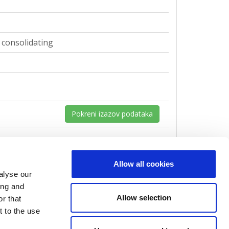
o consolidating
Pokreni izazov podataka
Allow all cookies
alyse our
o consolidating
ing and
Allow selection
r that
t to the use