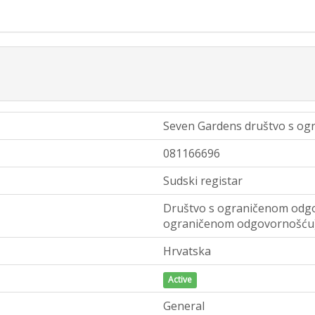
Seven Gardens društvo s og
081166696
Sudski registar
Društvo s ograničenom odgo
ograničenom odgovornošću
Hrvatska
Active
General