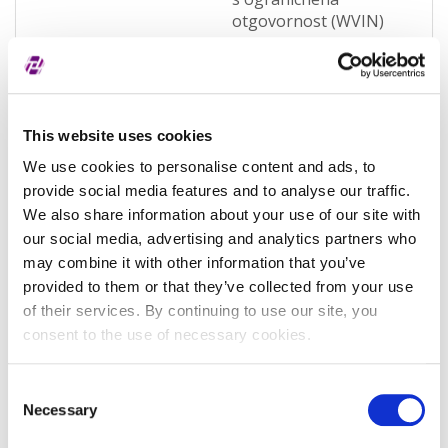
otgovornost (WVIN)
Pravna nadležnost
Bugarska
Status subjekta
Aktivan
This website uses cookies
Vrsta subjekta
Općenita
We use cookies to personalise content and ads, to
Vezani subjekt
-
provide social media features and to analyse our traffic.
LEI vezanog subjekta
-
We also share information about your use of our site with
our social media, advertising and analytics partners who
Potvrđeno kod
Commercial register
may combine it with other information that you’ve
(RA000065)
provided to them or that they’ve collected from your use
of their services. By continuing to use our site, you
Tip valjanosti
potpuno potvrđeno
consent to the use of necessary cookies.
kod registra
Datum isteka subjekta
-
Consent
Necessary
Selection
Adresa pravnog oblika