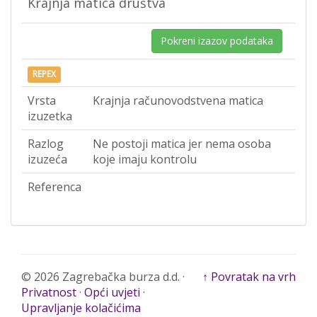
Krajnja matica društva
Pokreni izazov podataka
REPEX
Vrsta
Krajnja računovodstvena matica
izuzetka
Razlog
Ne postoji matica jer nema osoba
izuzeća
koje imaju kontrolu
Referenca
© 2026 Zagrebačka burza d.d. ·
↑ Povratak na vrh
Privatnost
·
Opći uvjeti
·
Upravljanje kolačićima