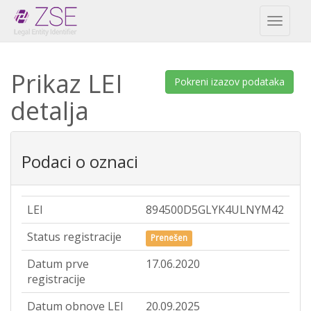
Toggl
naviga
Prikaz LEI
Pokreni izazov podataka
detalja
Podaci o oznaci
LEI
894500D5GLYK4ULNYM42
Status registracije
Prenešen
Datum prve
17.06.2020
registracije
Datum obnove LEI
20.09.2025