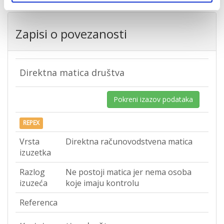
Zapisi o povezanosti
Direktna matica društva
Pokreni izazov podataka
REPEX
Vrsta
Direktna računovodstvena matica
izuzetka
Razlog
Ne postoji matica jer nema osoba
izuzeća
koje imaju kontrolu
Referenca