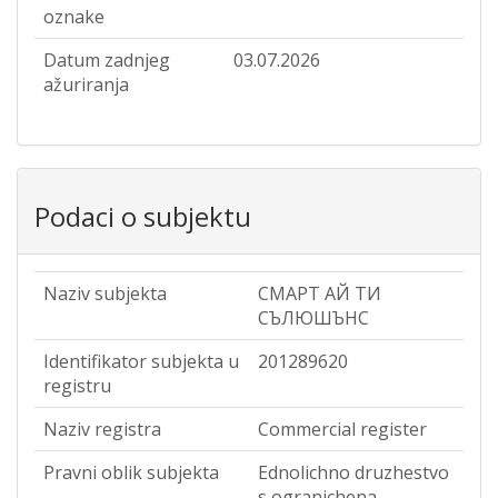
oznake
Datum zadnjeg
03.07.2026
ažuriranja
Podaci o subjektu
Naziv subjekta
СМАРТ АЙ ТИ
СЪЛЮШЪНС
Identifikator subjekta u
201289620
registru
Naziv registra
Commercial register
Pravni oblik subjekta
Ednolichno druzhestvo
s ogranichena