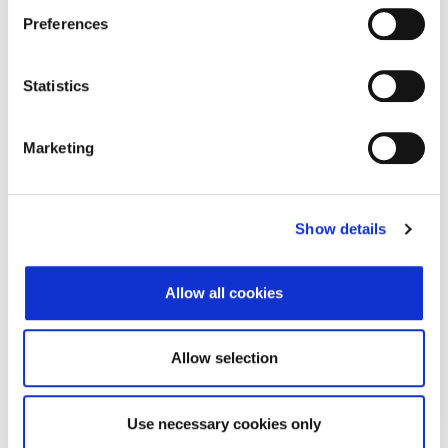
Adresa
r. Младост 4, bl. 482,
Preferences
ent. 1, fl. 0, ap. 24
Poštanski broj
1715
Statistics
Grad
София
Marketing
Država
Bugarska
Adresa sjedišta subjekta
Show details
Adresa
r. Младост 4, bl. 482,
ent. 1, fl. 0, ap. 24
Allow all cookies
Poštanski broj
1715
Grad
София
Allow selection
Država
Bugarska
Use necessary cookies only