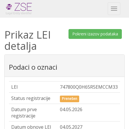
Toggl
naviga
Prikaz LEI
Pokreni izazov podataka
detalja
Podaci o oznaci
LEI
747800Q0H65R5EMCCM33
Status registracije
Prenešen
Datum prve
04.05.2026
registracije
Datum obnove LEI
04.05.2027