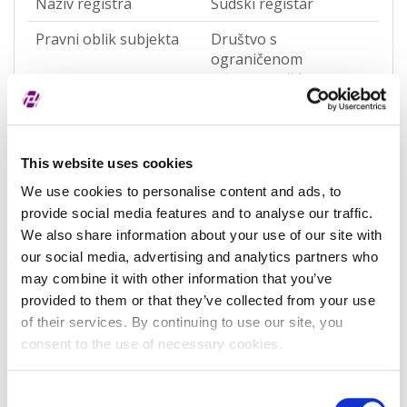
Naziv registra
Sudski registar
Pravni oblik subjekta
Društvo s
ograničenom
odgovornošću
(jednostavno društvo s
ograničenom
odgovornošću)
(OQWO)
This website uses cookies
We use cookies to personalise content and ads, to
Pravna nadležnost
Hrvatska
provide social media features and to analyse our traffic.
Status subjekta
Aktivan
We also share information about your use of our site with
our social media, advertising and analytics partners who
Vrsta subjekta
Općenita
may combine it with other information that you’ve
Vezani subjekt
-
provided to them or that they’ve collected from your use
of their services. By continuing to use our site, you
LEI vezanog subjekta
-
consent to the use of necessary cookies.
Potvrđeno kod
Sudski registar
(RA000156)
Consent