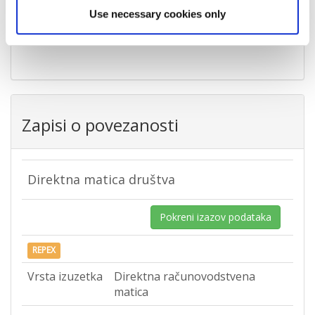
Grad
Garešnica
Use necessary cookies only
Država
Hrvatska
Zapisi o povezanosti
Direktna matica društva
Pokreni izazov podataka
REPEX
Vrsta izuzetka
Direktna računovodstvena
matica