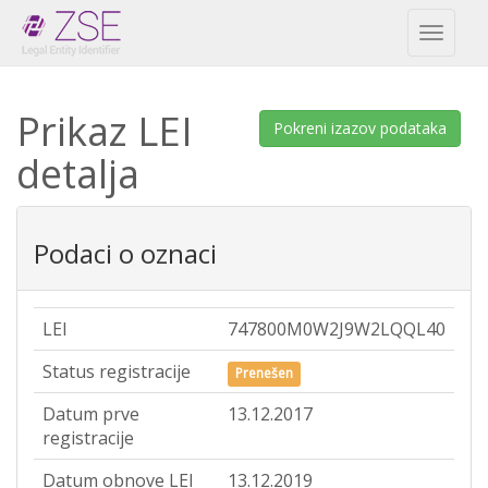
Toggl
naviga
Prikaz LEI
Pokreni izazov podataka
detalja
Podaci o oznaci
LEI
747800M0W2J9W2LQQL40
Status registracije
Prenešen
Datum prve
13.12.2017
registracije
Datum obnove LEI
13.12.2019