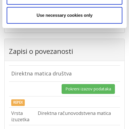
Grad
Donje Podotočje
Use necessary cookies only
Država
Hrvatska
Zapisi o povezanosti
Direktna matica društva
Pokreni izazov podataka
REPEX
Vrsta
Direktna računovodstvena matica
izuzetka