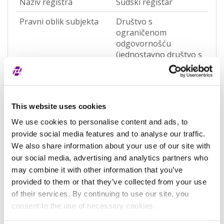
Naziv registra
Sudski registar
Pravni oblik subjekta
Društvo s
ograničenom
odgovornošću
(jednostavno društvo s
ograničenom
odgovornošću)
(OQWO)
Pravna nadležnost
Hrvatska
This website uses cookies
We use cookies to personalise content and ads, to
Status subjekta
Aktivan
provide social media features and to analyse our traffic.
Vrsta subjekta
Općenita
We also share information about your use of our site with
our social media, advertising and analytics partners who
Vezani subjekt
-
may combine it with other information that you’ve
provided to them or that they’ve collected from your use
LEI vezanog subjekta
-
of their services. By continuing to use our site, you
Potvrđeno kod
Sudski registar
consent to the use of necessary cookies.
(RA000156)