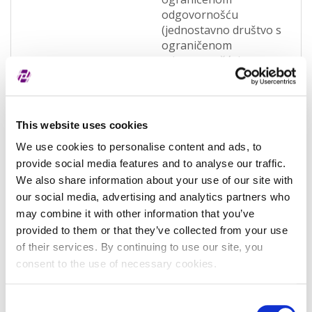
odgovornošću
(jednostavno društvo s
ograničenom
odgovornošću)
(OQWO)
Pravna nadležnost
Hrvatska
This website uses cookies
Status subjekta
Aktivan
We use cookies to personalise content and ads, to
Vrsta subjekta
Općenita
provide social media features and to analyse our traffic.
We also share information about your use of our site with
Vezani subjekt
-
our social media, advertising and analytics partners who
LEI vezanog subjekta
-
may combine it with other information that you’ve
provided to them or that they’ve collected from your use
Potvrđeno kod
Sudski registar
of their services. By continuing to use our site, you
(RA000156)
consent to the use of necessary cookies.
Tip valjanosti
potpuno potvrđeno
kod registra
Consent