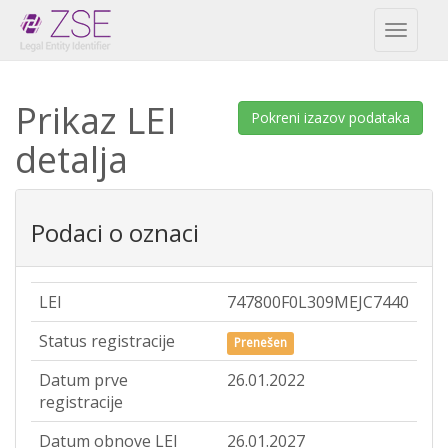
Toggl
naviga
Prikaz LEI
Pokreni izazov podataka
detalja
Podaci o oznaci
LEI
747800F0L309MEJC7440
Status registracije
Prenešen
Datum prve
26.01.2022
registracije
Datum obnove LEI
26.01.2027