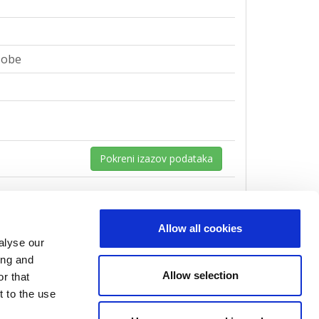
sobe
Pokreni izazov podataka
Allow all cookies
alyse our
sobe
ing and
Allow selection
r that
t to the use