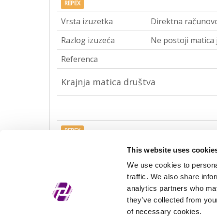
REPEX
Vrsta izuzetka
Direktna računov
Razlog izuzeća
Ne postoji matica 
Referenca
Krajnja matica društva
REPEX
Vrsta izuzetka
Krajnja računovod
This website uses cookie
We use cookies to personal
Razlog izuzeća
Ne postoji matica 
traffic. We also share info
Referenca
analytics partners who may
they’ve collected from your
of necessary cookies.