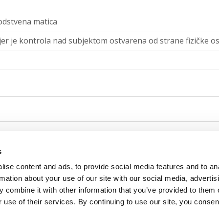
odstvena matica
jer je kontrola nad subjektom ostvarena od strane fizičke o
stvena matica
s
ise content and ads, to provide social media features and to an
jer je kontrola nad subjektom ostvarena od strane fizičke o
rmation about your use of our site with our social media, advertis
 combine it with other information that you’ve provided to them o
 use of their services. By continuing to use our site, you consen