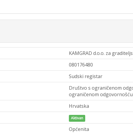
KAMGRAD d.o.o. za graditeljs
080176480
Sudski registar
Društvo s ograničenom odgo
ograničenom odgovornošću
Hrvatska
Aktivan
Općenita