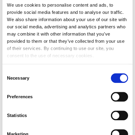
We use cookies to personalise content and ads, to
Adresa
Ulica grada Vukovara 271
provide social media features and to analyse our traffic.
Poštanski broj
10000
We also share information about your use of our site with
our social media, advertising and analytics partners who
Grad
Zagreb
may combine it with other information that you’ve
provided to them or that they’ve collected from your use
Država
Hrvatska
of their services. By continuing to use our site, you
consent to the use of necessary cookies.
Adresa sjedišta subjekta
Adresa
Ulica grada Vukovara 271
Consent
Necessary
Selection
Poštanski broj
10000
Grad
Zagreb
Preferences
Država
Hrvatska
Statistics
Marketing