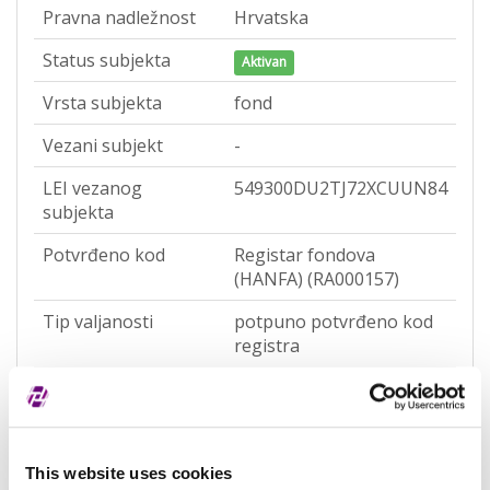
Pravna nadležnost
Hrvatska
Status subjekta
Aktivan
Vrsta subjekta
fond
Vezani subjekt
-
LEI vezanog
549300DU2TJ72XCUUN84
subjekta
Potvrđeno kod
Registar fondova
(HANFA) (RA000157)
Tip valjanosti
potpuno potvrđeno kod
registra
Datum isteka
-
subjekta
Adresa pravnog oblika
This website uses cookies