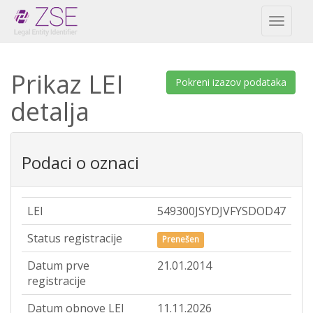
Toggl
naviga
Prikaz LEI
Pokreni izazov podataka
detalja
Podaci o oznaci
LEI
549300JSYDJVFYSDOD47
Status registracije
Prenešen
Datum prve
21.01.2014
registracije
Datum obnove LEI
11.11.2026