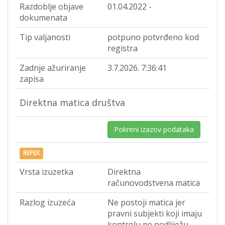
Razdoblje objave
01.04.2022 -
dokumenata
Tip valjanosti
potpuno potvrđeno kod
registra
Zadnje ažuriranje
3.7.2026. 7:36:41
zapisa
Direktna matica društva
Pokreni izazov podataka
REPEX
Vrsta izuzetka
Direktna
računovodstvena matica
Razlog izuzeća
Ne postoji matica jer
pravni subjekti koji imaju
kontrolu ne podliježu