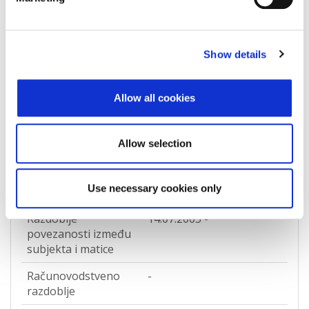
Zapisi o povezanosti
Show details
IS_FUND-MANAGED_BY
Allow all cookies
Pokreni izazov podataka
RR
Allow selection
LEI oznaka matice
549300DU2TJ72XCUUN84
Use necessary cookies only
Vrsta veze
IS_FUND-MANAGED_BY
Razdoblje
14.07.2005 -
povezanosti između
subjekta i matice
Računovodstveno
-
razdoblje