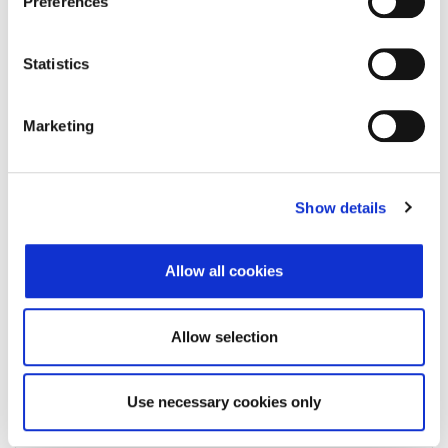
Preferences
Status subjekta
Active
Vrsta subjekta
Statistics
Vezani subjekt
-
LEI vezanog subjekta
-
Marketing
Potvrđeno kod
()
Tip valjanosti
Show details
Datum isteka subjekta
-
Allow all cookies
Adresa pravnog oblika
Allow selection
Adresa
Poštanski broj
Use necessary cookies only
Grad