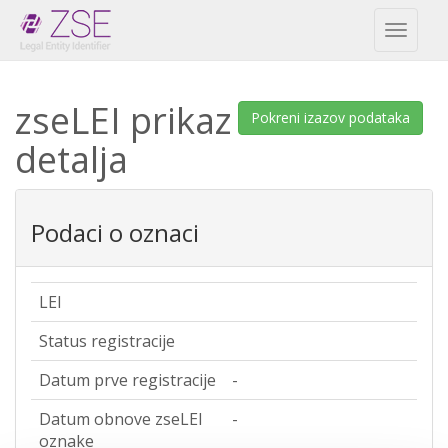
Toggl
naviga
zseLEI prikaz
Pokreni izazov podataka
detalja
Podaci o oznaci
LEI
Status registracije
Datum prve registracije
-
Datum obnove zseLEI
-
oznake