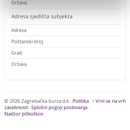
Država
Adresa sjedišta subjekta
Adresa
Poštanski broj
Grad
Država
© 2026 Zagrebačka burza d.d. ·
Politika
↑ Vrni se na vrh
zasebnosti
·
Splošni pogoji poslovanja
·
Nadzor piškotkov