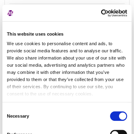
Datum zadnjeg
-
ažuriranja
This website uses cookies
We use cookies to personalise content and ads, to
Podaci o subjektu
provide social media features and to analyse our traffic.
We also share information about your use of our site with
our social media, advertising and analytics partners who
Naziv subjekta
may combine it with other information that you’ve
provided to them or that they’ve collected from your use
Identifikator subjekta u
of their services. By continuing to use our site, you
registru
consent to the use of necessary cookies.
Naziv sudskog registra
Consent
Pravni oblik subjekta
()
Necessary
Selection
Pravna nadležnost