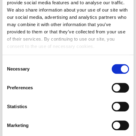
provide social media features and to analyse our traffic.
We also share information about your use of our site with
Adresa
Donjozelinska ulica 36
our social media, advertising and analytics partners who
may combine it with other information that you’ve
Poštanski broj
10382
provided to them or that they’ve collected from your use
of their services. By continuing to use our site, you
Grad
Donja Zelina
consent to the use of necessary cookies.
Država
Hrvatska
Consent
Adresa sjedišta subjekta
Necessary
Selection
Adresa
Donjozelinska ulica 36
Preferences
Poštanski broj
10382
Statistics
Grad
Donja Zelina
Država
Hrvatska
Marketing