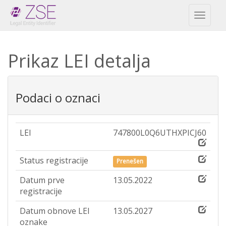
Toggl
naviga
Prikaz LEI detalja
Podaci o oznaci
LEI
747800L0Q6UTHXPICJ60
Status registracije
Prenešen
Datum prve
13.05.2022
registracije
Datum obnove LEI
13.05.2027
oznake