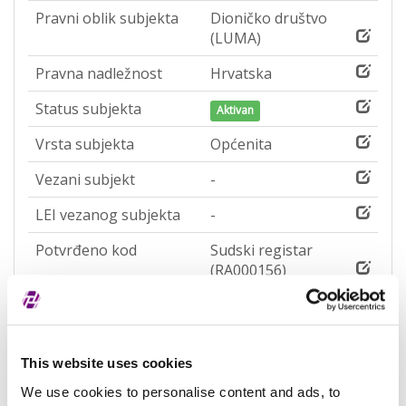
Pravni oblik subjekta
Dioničko društvo
(LUMA)
Pravna nadležnost
Hrvatska
Status subjekta
Aktivan
Vrsta subjekta
Općenita
Vezani subjekt
-
LEI vezanog subjekta
-
Potvrđeno kod
Sudski registar
(RA000156)
Tip valjanosti
potpuno potvrđeno
kod registra
Datum isteka subjekta
-
This website uses cookies
We use cookies to personalise content and ads, to
Adresa pravnog oblika