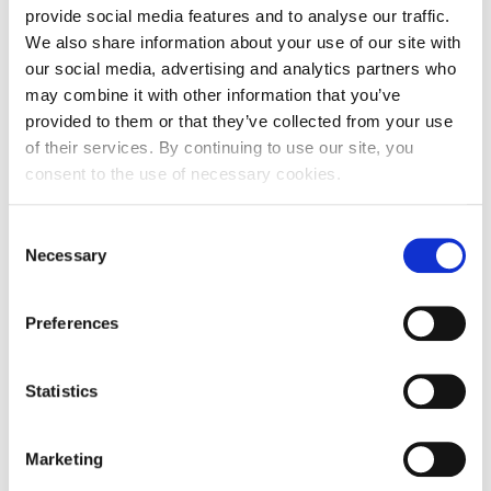
Adresa
Martinšćica 8
provide social media features and to analyse our traffic.
Poštanski broj
51221
We also share information about your use of our site with
our social media, advertising and analytics partners who
Grad
Kostrena
may combine it with other information that you’ve
provided to them or that they’ve collected from your use
Država
Hrvatska
of their services. By continuing to use our site, you
consent to the use of necessary cookies.
Adresa sjedišta subjekta
Adresa
Martinšćica 8
Consent
Necessary
Selection
Poštanski broj
51221
Grad
Kostrena
Preferences
Država
Hrvatska
Statistics
Ime:
Marketing