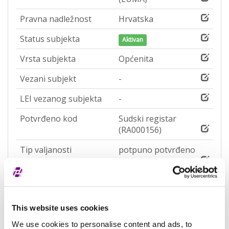
Pravna nadležnost
Hrvatska
Status subjekta
Aktivan
Vrsta subjekta
Općenita
Vezani subjekt
-
LEI vezanog subjekta
-
Potvrđeno kod
Sudski registar
(RA000156)
Tip valjanosti
potpuno potvrđeno
kod registra
Datum isteka subjekta
-
Adresa pravnog oblika
This website uses cookies
We use cookies to personalise content and ads, to